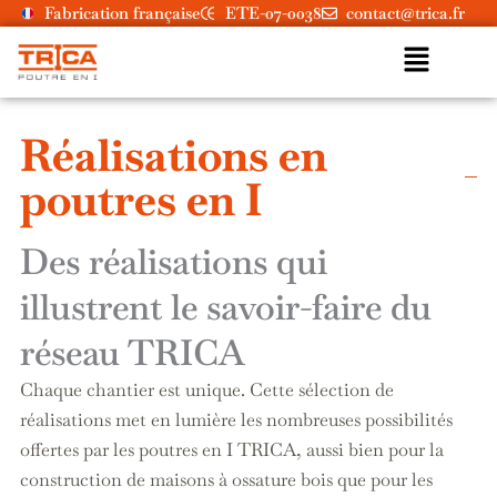
Aller
Fabrication française
ETE-07-0038
contact@trica.fr
Menu
au
contenu
Réalisations en
poutres en I
Des réalisations qui
illustrent le savoir-faire du
réseau TRICA
Chaque chantier est unique. Cette sélection de
réalisations met en lumière les nombreuses possibilités
offertes par les poutres en I TRICA, aussi bien pour la
construction de maisons à ossature bois que pour les