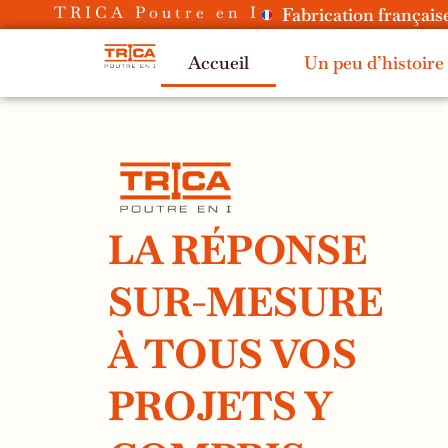
Aller
TRICA Poutre en I
Fabrication français
au
Accueil
Un peu d’histoire
contenu
LA RÉPONSE
SUR-MESURE
À TOUS VOS
PROJETS Y