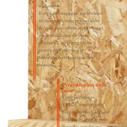
réalisation.
Il vous accompagne sur le choix
technique et vous permet ainsi
de vous concentrer sereinement
sur la réalisation de votre
chantier. Une contreflèche
pourra être prévue à la
fabrication en fonction des
besoins.
Préconisation de la
pose
Votre partenaire
TRICA vous apporte
l’appui méthodologique
nécessaire pour la pose
dans des conditions