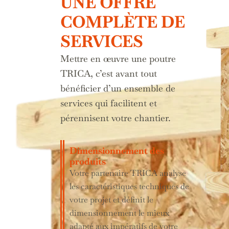
UNE OFFRE
COMPLÈTE DE
SERVICES
Mettre en œuvre une poutre
TRICA, c’est avant tout
bénéficier d’un ensemble de
services qui facilitent et
pérennisent votre chantier.
Dimensionnement des
produits
Votre partenaire TRICA analyse
les caractéristiques techniques de
votre projet et définit le
dimensionnement le mieux
adapté aux impératifs de votre