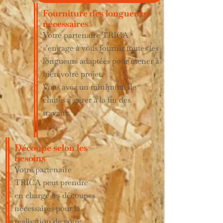
Fourniture des longueurs
nécessaires
Votre partenaire TRICA
s’engage à vous fournir toutes les
longueurs adaptées pour mener à
bien votre projet.
Vous avez un minimum de
chutes à gérer à la fin des
travaux.
Découpe selon les
besoins
Votre partenaire
TRICA peut prendre
en charge les découpes
nécessaires pour la
réalisation de votre