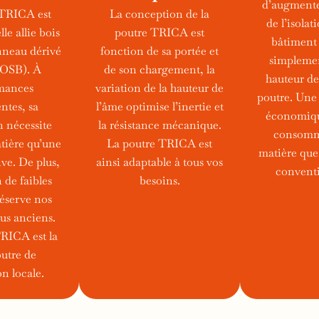
d’augmente
 TRICA est
La conception de la
de l’isolat
le allie bois
poutre TRICA est
bâtiment 
nneau dérivé
fonction de sa portée et
simplemen
(OSB). À
de son chargement, la
hauteur de
mances
variation de la hauteur de
poutre. Une 
ntes, sa
l’âme optimise l’inertie et
économiqu
 nécessite
la résistance mécanique.
consomm
tière qu’une
La poutre TRICA est
matière que 
ve. De plus,
ainsi adaptable à tous vos
conventi
n de faibles
besoins.
réserve nos
lus anciens.
RICA est la
outre de
on locale.