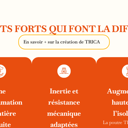
NTS FORTS QUI FONT LA DI
En savoir + sur la création de TRICA
ne
Inertie et
Augme
mation
résistance
haut
tière
mécanique
l’iso
La poutre 
uite
adaptées