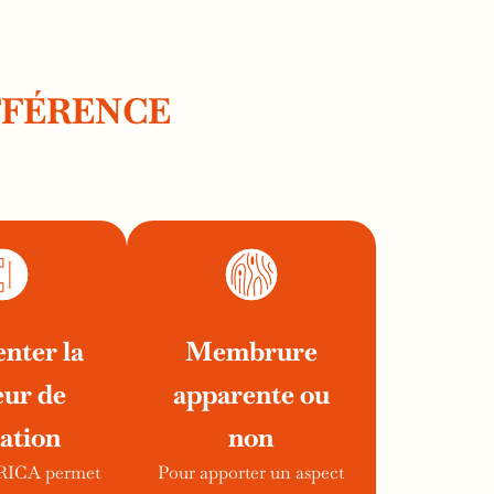
FFÉRENCE
nter la
Membrure
eur de
apparente ou
lation
non
TRICA permet
Pour apporter un aspect