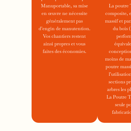
Manuportable, sa mise
La poutre
en œuvre ne nécessite
composite, el
généralement pas
massif et pa
d’engin de manutention.
du bois 
Vos chantiers restent
perfor
ainsi propres et vous
équivale
faites des économies.
conception
moins de ma
poutre massi
l’utilisatio
sections p
arbres les p
La Poutre T
seule p
fabricati