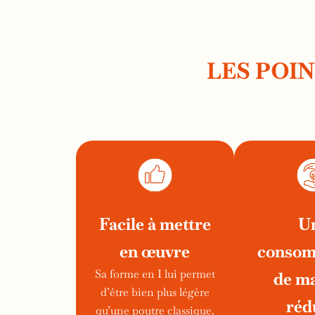
LES POI
Facile à mettre
U
en œuvre
consom
Sa forme en I lui permet
de ma
d’être bien plus légère
réd
qu’une poutre classique.