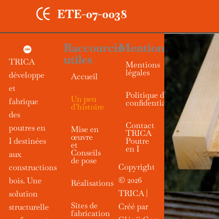
ETE-07-0038
Raccourcis
Mentions
utiles
TRICA
Mentions
légales
développe
Accueil
et
Politique de
Un peu
fabrique
confidentialité
d’histoire
des
Contact
poutres en
Mise en
TRICA
œuvre
I destinées
Poutre
et
en I
Conseils
aux
de pose
Copyright
constructions
© 2026
bois. Une
Réalisations
TRICA |
solution
Sites de
Créé par
structurelle
fabrication